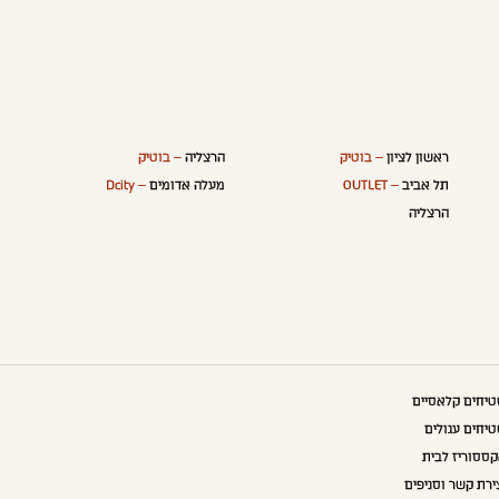
ראשון לציון
– בוטיק
הרצליה
– בוטיק
תל אביב
– OUTLET
מעלה אדומים
– Dcity
הרצליה
יחים קלאסיים
יחים עגולים
ססוריז לבית
ירת קשר וסניפים