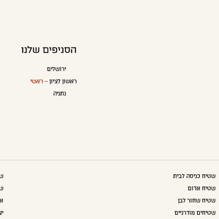
הסניפים שלנו
ירושלים
ראשון לציון
– ראשי
נתניה
שטיח כניסה לבית
שט
שטיח אדום
שט
שטיח שחור לבן
אק
שטיחים מודרניים
יצ