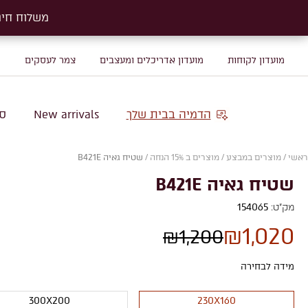
משלוח חינם על שטיח
משלוח חינם על שטיח
מועדון לקוחות
מועדון אדריכלים ומעצבים
צמר לעסקים
מ
הדמיה בבית שלך
New arrivals
סו
ראשי
/
מוצרים במבצע
/
מוצרים ב 15% הנחה
/
שטיח גאיה B421E
שטיח גאיה B421E
מק"ט:
154065
₪
1,020
₪
1,200
מידה לבחירה
300X200
230X160