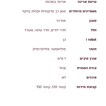
שיטת אריגה
אריגה במכונה
מאפיינים מיוחדים
מגע רך, פרקטיות וקלות בניקוי
סגנון
מודרני
חלל
חדר ילדים, חדר שינה, משרד
i robot
כן
חומר
פוליאסטר, פוליפרופילן
אורך סיבים
1 ס"מ
צורת השטיח
עגול
פרנזים
לא
קבוצת מידות
קוטר 120, קוטר 150