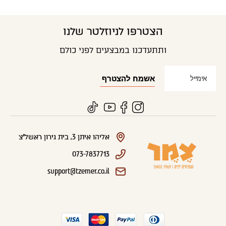
הצטרפו לניוזלטר שלנו
ותתעדכנו במבצעים לפני כולם
אליהו איתן 3, בית גירון ראשל"צ
073-7837713
support@tzemer.co.il