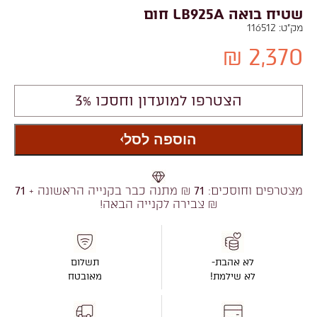
שטיח בואה LB925A חום
מק"ט:
116512
2,370 ₪
הצטרפו למועדון וחסכו 3%
הוספה לסל
מצטרפים וחוסכים:
71
₪ מתנה כבר בקנייה הראשונה +
71
₪ צבירה לקנייה הבאה!
לא אהבת-
תשלום
לא שילמת!
מאובטח