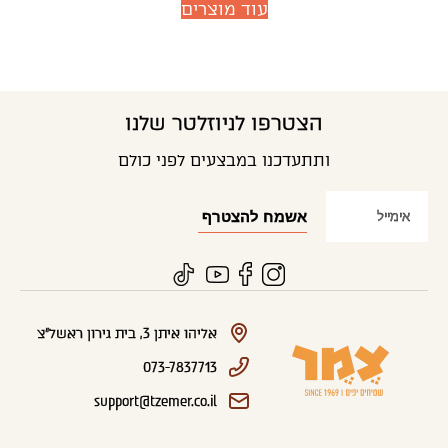
עוד מוצרים
הצטרפו לניוזלטר שלנו
ותתעדכנו במבצעים לפני כולם
אליהו איתן 3, בית גירון ראשל"צ
073-7837713
support@tzemer.co.il