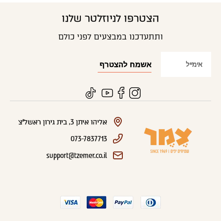
הצטרפו לניוזלטר שלנו
ותתעדכנו במבצעים לפני כולם
אליהו איתן 3, בית גירון ראשל"צ
073-7837713
support@tzemer.co.il