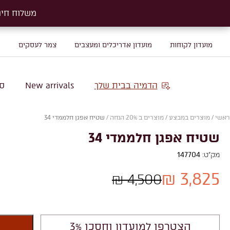
משלוח חינם על שטיח
משלוח חינם על שטיח
מועדון לקוחות
מועדון אדריכלים ומעצבים
צמר לעסקים
מ
הדמיה בבית שלך
New arrivals
סו
ראשי
/
מוצרים במבצע
/
מוצרים ב 20% הנחה
/
שטיח אפגן חלממדי 34
שטיח אפגן חלממדי 34
מק"ט:
147704
3,825 ₪
4,500 ₪
הצטרפו למועדון וחסכו 3%