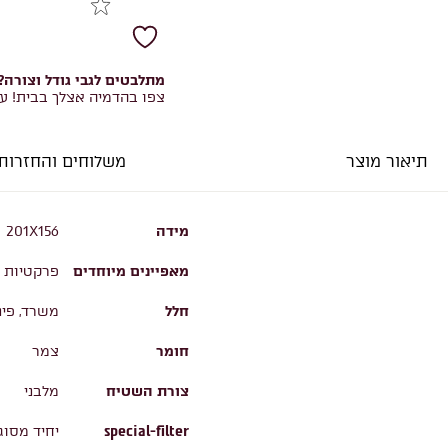
מתלבטים לגבי גודל וצורה?
צפו בהדמיה אצלך בבית! ע
תיאור מוצר
משלוחים והחזרות
מידה
201X156
מאפיינים מיוחדים
פרקטיות ו
חלל
משרד, פינ
חומר
צמר
צורת השטיח
מלבני
special-filter
יחיד מסוג