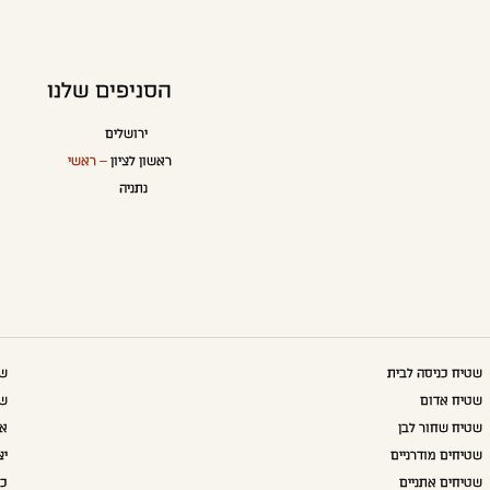
הסניפים שלנו
ירושלים
ראשון לציון
– ראשי
נתניה
שטיח כניסה לבית
שט
שטיח אדום
שט
שטיח שחור לבן
אק
שטיחים מודרניים
יצ
שטיחים אתניים
כו