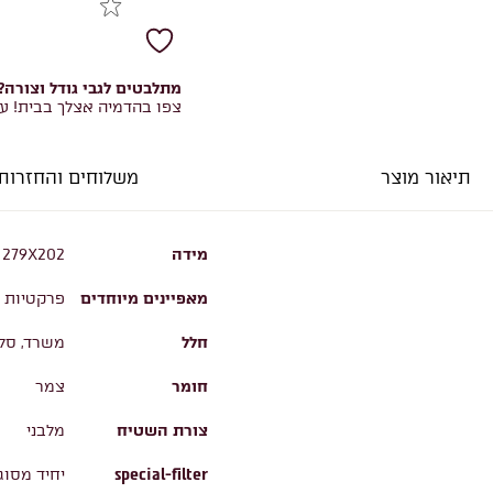
מתלבטים לגבי גודל וצורה?
צפו בהדמיה אצלך בבית! ע
תיאור מוצר
משלוחים והחזרות
מידה
279X202
מאפיינים מיוחדים
פרקטיות ו
חלל
משרד, סלו
חומר
צמר
צורת השטיח
מלבני
special-filter
יחיד מסוג