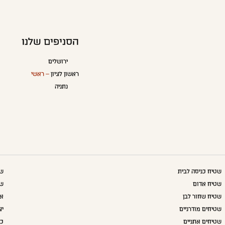
הסניפים שלנו
ירושלים
ראשון לציון
– ראשי
נתניה
שטיח כניסה לבית
שט
שטיח אדום
שט
שטיח שחור לבן
אק
שטיחים מודרניים
יצ
שטיחים אתניים
כו