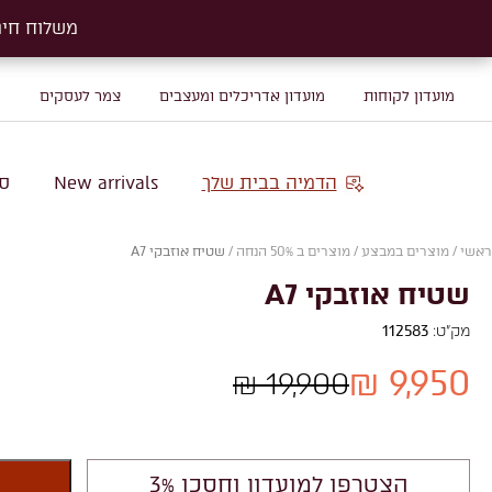
משלוח חינם על שטיח
משלוח חינם על שטיח
מועדון לקוחות
מועדון אדריכלים ומעצבים
צמר לעסקים
מ
הדמיה בבית שלך
New arrivals
סו
ראשי
/
מוצרים במבצע
/
מוצרים ב 50% הנחה
/
שטיח אוזבקי A7
שטיח אוזבקי A7
מק"ט:
112583
9,950 ₪
19,900 ₪
הצטרפו למועדון וחסכו 3%