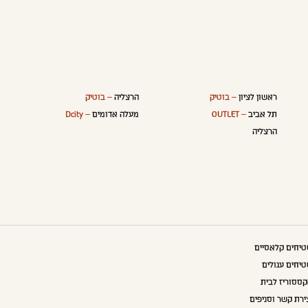
ראשון לציון
– בוטיק
הרצליה
– בוטיק
תל אביב
– OUTLET
מעלה אדומים
– Dcity
הרצליה
יחים קלאסיים
יחים עגולים
ססוריז לבית
ירת קשר וסניפים