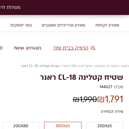
משלוח חינם על שטיח
משלוח חינם על שטיח
מועדון לקוחות
מועדון אדריכלים ומעצבים
צמר לעסקים
מ
הדמיה בבית שלך
New arrivals
סו
ראשי
/
מוצרים במבצע
/
מוצרים ב 10% הנחה
/
שטיח קטלינה CL-18 ראנר
שטיח קטלינה CL-18 ראנר
מק"ט:
144627
₪
1,791
₪
1,990
מידה לבחירה
200X80
300X65
200X65