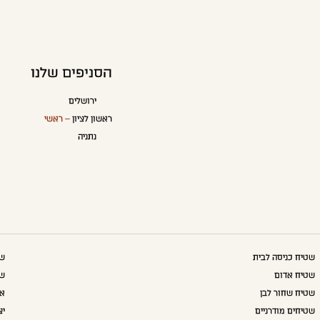
הסניפים שלנו
ירושלים
ראשון לציון
– ראשי
נתניה
שטיח כניסה לבית
שט
שטיח אדום
שט
שטיח שחור לבן
אק
שטיחים מודרניים
יצ