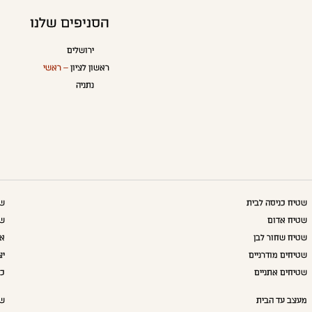
הסניפים שלנו
ירושלים
ראשון לציון
– ראשי
נתניה
שטיח כניסה לבית
שט
שטיח אדום
שט
שטיח שחור לבן
אק
שטיחים מודרניים
יצ
שטיחים אתניים
כו
מעצב עד הבית
שא