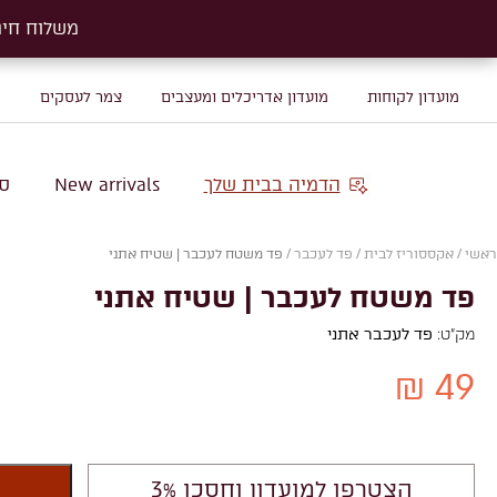
משלוח חינם על שטיח
משלוח חינם על שטיח
מועדון לקוחות
מועדון אדריכלים ומעצבים
צמר לעסקים
מ
הדמיה בבית שלך
New arrivals
סו
ראשי
/
אקססוריז לבית
/
פד לעכבר
/
פד משטח לעכבר | שטיח אתני
פד משטח לעכבר | שטיח אתני
מק"ט:
פד לעכבר אתני
49 ₪
הצטרפו למועדון וחסכו 3%