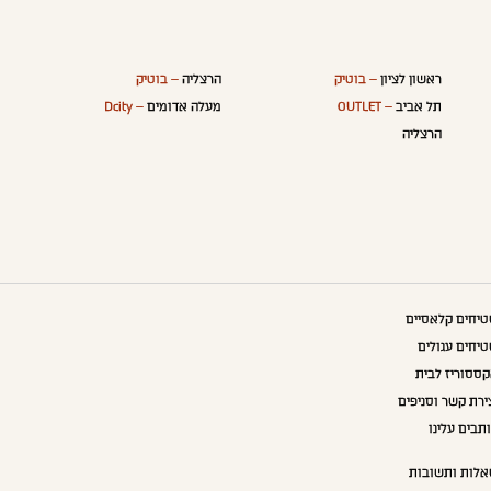
ראשון לציון
– בוטיק
הרצליה
– בוטיק
תל אביב
– OUTLET
מעלה אדומים
– Dcity
הרצליה
יחים קלאסיים
יחים עגולים
ססוריז לבית
ירת קשר וסניפים
תבים עלינו
לות ותשובות