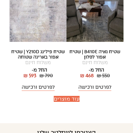
שטיח גאיה B410E | שטיח
שטיח פילינג Y210D | שטיח
אפור לסלון
אפור באריגה שטוחה
משלוח חינם
משלוח חינם
החל מ-
החל מ-
₪ 593
₪ 790
₪ 468
₪ 550
לפרטים ורכישה
לפרטים ורכישה
עוד מוצרים
הצטרפו לניוזלטר שלנו