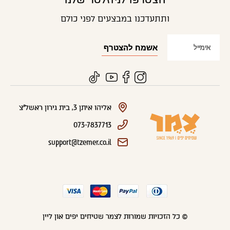
ותתעדכנו במבצעים לפני כולם
אליהו איתן 3, בית גירון ראשל"צ
073-7837713
support@tzemer.co.il
© כל הזכויות שמורות לצמר שטיחים יפים און ליין