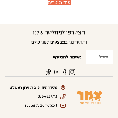
עוד מוצרים
הצטרפו לניוזלטר שלנו
ותתעדכנו במבצעים לפני כולם
אליהו איתן 3, בית גירון ראשל"צ
073-7837713
support@tzemer.co.il