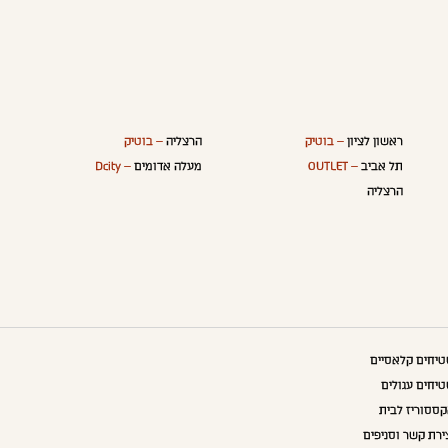
ראשון לציון
– בוטיק
הרצליה
– בוטיק
תל אביב
– OUTLET
מעלה אדומים
– Dcity
הרצליה
יחים קלאסיים
יחים עגולים
ססוריז לבית
ירת קשר וסניפים