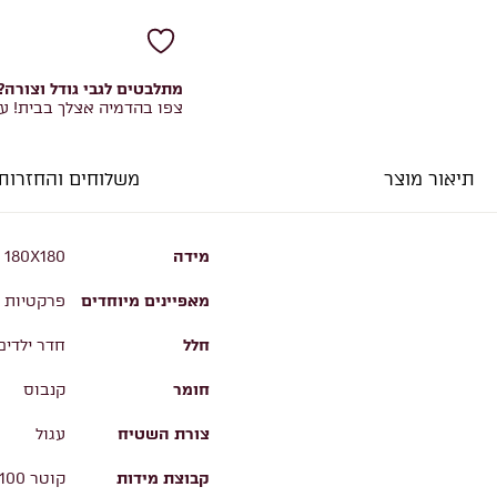
מתלבטים לגבי גודל וצורה?
צפו בהדמיה אצלך בבית! ע
תיאור מוצר
משלוחים והחזרות
מידה
, 180X180
מאפיינים מיוחדים
פרקטיות ו
חלל
חדר ילדים
חומר
קנבוס
צורת השטיח
עגול
קבוצת מידות
קוטר 100, קוטר 120, קוטר 150, קוטר 180