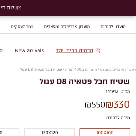
משלוח חינם על שטיח
משלוח חינם על שטיח
מועדון לקוחות
מועדון אדריכלים ומעצבים
צמר לעסקים
מ
הדמיה בבית שלך
New arrivals
סו
ראשי
/
מוצרים במבצע
/
מוצרים ב 40% הנחה
/
שטיח חבל פטאיה D8 עגול
שטיח חבל פטאיה D8 עגול
מק"ט:
141912
₪
330
₪
550
מידה לבחירה
50
120X120
100X100