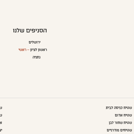
הסניפים שלנו
ירושלים
ראשון לציון
– ראשי
נתניה
שטיח כניסה לבית
שט
שטיח אדום
שט
שטיח שחור לבן
אק
שטיחים מודרניים
יצ