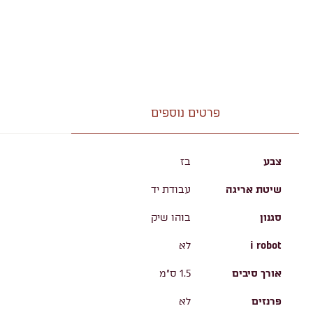
פרטים נוספים
צבע
בז
שיטת אריגה
עבודת יד
סגנון
בוהו שיק
i robot
לא
אורך סיבים
1.5 ס"מ
פרנזים
לא