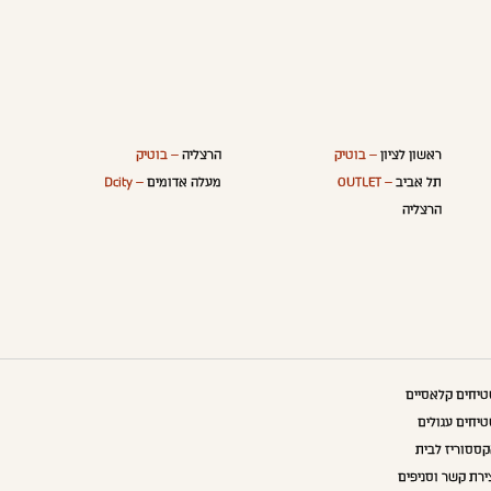
ראשון לציון
– בוטיק
הרצליה
– בוטיק
תל אביב
– OUTLET
מעלה אדומים
– Dcity
הרצליה
יחים קלאסיים
יחים עגולים
ססוריז לבית
ירת קשר וסניפים