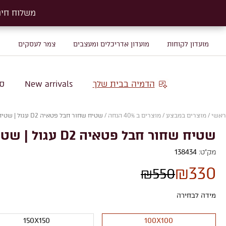
משלוח חינם על שטיח
משלוח חינם על שטיח
מועדון לקוחות
מועדון אדריכלים ומעצבים
צמר לעסקים
מ
הדמיה בבית שלך
New arrivals
סו
ראשי
/
מוצרים במבצע
/
מוצרים ב 40% הנחה
/
שטיח שחור חבל פטאיה D2 עגול | שטיח עגול לחדר ילדים
שטיח שחור חבל פטאיה D2 עגול | שטיח עגול לחדר ילדים
מק"ט:
138434
₪
330
₪
550
מידה לבחירה
150X150
100X100