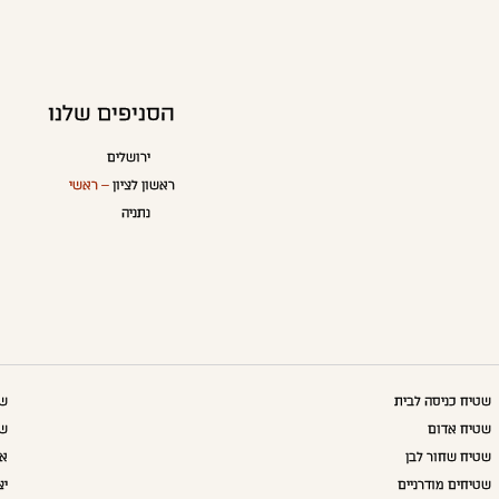
הסניפים שלנו
ירושלים
ראשון לציון
– ראשי
נתניה
שטיח כניסה לבית
שט
שטיח אדום
שט
שטיח שחור לבן
אק
שטיחים מודרניים
יצ