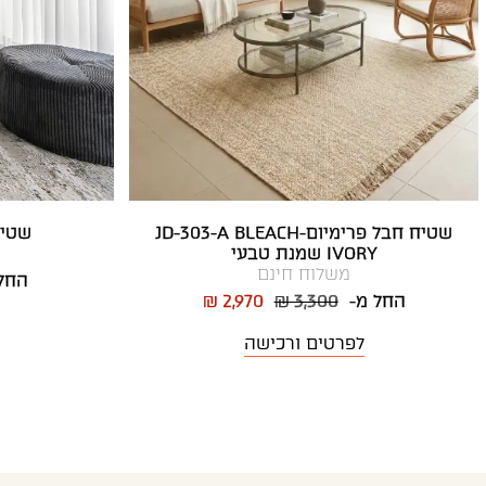
שטיח חבל פרימיום-JD-303-A BLEACH
שטיח 
IVORY שמנת טבעי
משלוח חינם
החל
החל מ-
₪ 3,300
₪ 2,970
לפרטים ורכישה