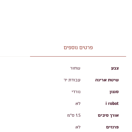
פרטים נוספים
צבע
שחור
שיטת אריגה
עבודת יד
סגנון
נורדי
i robot
לא
אורך סיבים
1.5 ס"מ
פרנזים
לא