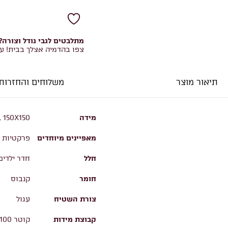
מתלבטים לגבי גודל וצורה?
צפו בהדמיה אצלך בבית! ע
תיאור מוצר
משלוחים והחזרות
מידה
, 150X150
מאפיינים מיוחדים
פרקטיות ו
חלל
חדר ילדים
חומר
קנבוס
צורת השטיח
עגול
קבוצת מידות
קוטר 100, קוטר 120, קוטר 150