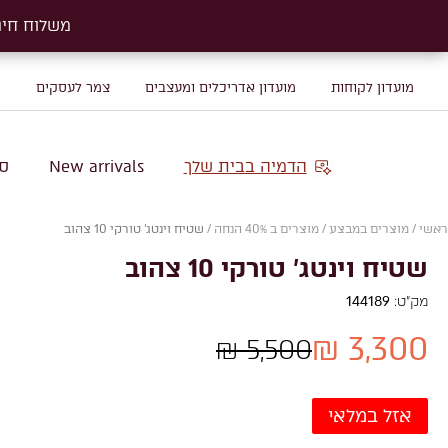
משלוח חינם על שטיח
משלוח חינם על שטיח
מועדון לקוחות
מועדון אדריכלים ומעצבים
צמר לעסקים
מ
הדמיה בבית שלך
New arrivals
סו
ראשי
/
מוצרים במבצע
/
מוצרים ב 40% הנחה
/
שטיח וינטג' טורקי 10 צהוב
שטיח וינטג' טורקי 10 צהוב
מק"ט:
144189
3,300 ₪
5,500 ₪
אזל במלאי