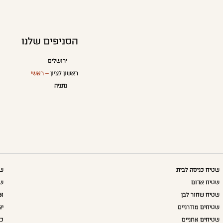
הסניפים שלנו
ירושלים
ראשון לציון
– ראשי
נתניה
שטיח כניסה לבית
שט
שטיח אדום
שט
שטיח שחור לבן
אק
שטיחים מודרניים
יצ
שטיחים אתניים
כו