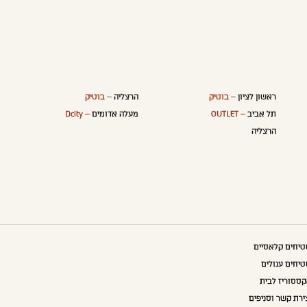
ראשון לציון
– בוטיק
הרצליה
– בוטיק
תל אביב
– OUTLET
מעלה אדומים
– Dcity
הרצליה
יחים קלאסיים
יחים עגולים
ססוריז לבית
ירת קשר וסניפים