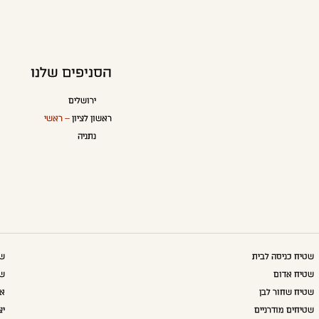
הסניפים שלנו
ירושלים
ראשון לציון
– ראשי
נתניה
שטיח כניסה לבית
שט
שטיח אדום
שט
שטיח שחור לבן
אק
שטיחים מודרניים
יצ