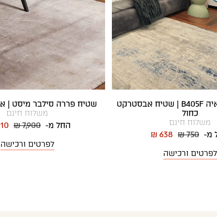
שטיח אפור גאיה B405F | שטיח אבסטרקט
שטיח פררה סילבר מיסט | א
כחול
משלוח חינם
משלוח חינם
החל מ-
₪ 7,900
110
 מ-
₪ 750
₪ 638
לפרטים ורכישה
לפרטים ורכישה