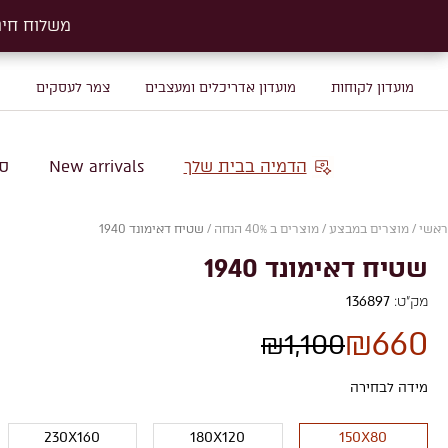
משלוח חינם על שטיח
משלוח חינם על שטיח
מועדון לקוחות
מועדון אדריכלים ומעצבים
צמר לעסקים
מ
הדמיה בבית שלך
New arrivals
סו
ראשי
/
מוצרים במבצע
/
מוצרים ב 40% הנחה
/
שטיח דאימונד 1940
שטיח דאימונד 1940
מק"ט:
136897
₪
660
₪
1,100
מידה לבחירה
230X160
180X120
150X80