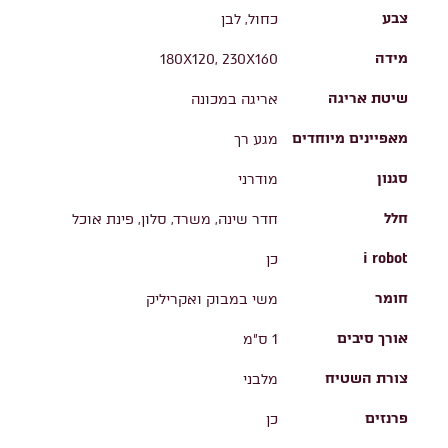
צבע
כחול, לבן
מידה
180X120, 230X160
שיטת אריגה
אריגה במכונה
מאפיינים מיוחדים
מגע רך
סגנון
מודרני
חלל
חדר שינה, משרד, סלון, פינת אוכל
i robot
כן
חומר
משי במבוק ואקריליק
אורך סיבים
1 ס"מ
צורת השטיח
מלבני
פרנזים
כן