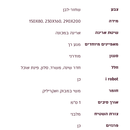
צבע
שחור-לבן
מידה
150X80, 230X160, 290X200
שיטת אריגה
אריגה במכונה
מאפיינים מיוחדים
מגע רך
סגנון
מודרני
חלל
חדר שינה, משרד, סלון, פינת אוכל
i robot
כן
חומר
משי במבוק ואקריליק
אורך סיבים
1 ס"מ
צורת השטיח
מלבני
פרנזים
כן