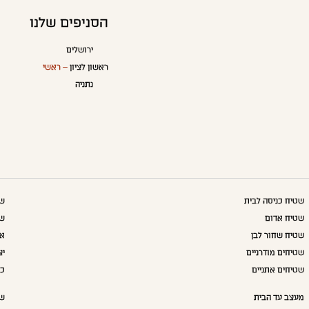
הסניפים שלנו
ירושלים
ראשון לציון
– ראשי
נתניה
שטיח כניסה לבית
שט
שטיח אדום
שט
שטיח שחור לבן
אק
שטיחים מודרניים
יצ
שטיחים אתניים
כו
מעצב עד הבית
שא