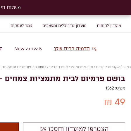
משלוח חינם על שטיח
משלוח חינם על שטיח
מועדון לקוחות
מועדון אדריכלים ומעצבים
צמר לעסקים
מ
הדמיה בבית שלך
New arrivals
סו
ראשי
/
אקססוריז לבית
/
מבשמים ומוצרי אווירה לבית
/
בושם פרמיום לבית מתמציות צמ
בושם פרמיום לבית מתמציות צמחים – 
מק"ט:
1562
49 ₪
הצטרפו למועדון וחסכו 3%