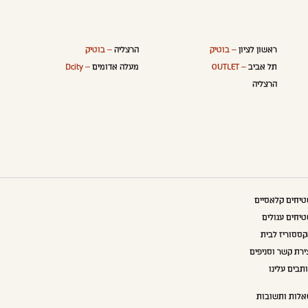
ראשון לציון
– בוטיק
הרצליה
– בוטיק
תל אביב
– OUTLET
מעלה אדומים
– Dcity
הרצליה
יחים קלאסיים
יחים עגולים
ססוריז לבית
ירת קשר וסניפים
תבים עלינו
לות ותשובות