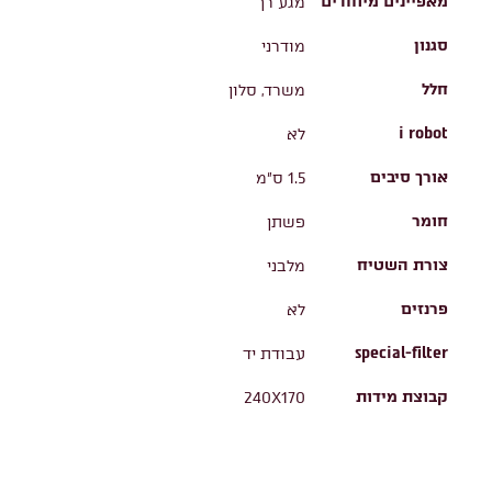
מאפיינים מיוחדים
מגע רך
סגנון
מודרני
חלל
משרד, סלון
i robot
לא
אורך סיבים
1.5 ס"מ
חומר
פשתן
צורת השטיח
מלבני
פרנזים
לא
special-filter
עבודת יד
קבוצת מידות
240X170