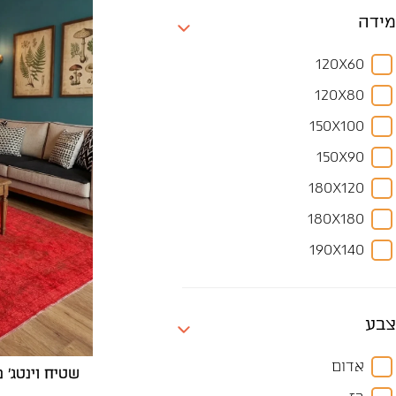
מידה
120X60
120X80
150X100
150X90
180X120
180X180
190X140
200X150
230X160
צבע
240X170
אדום
שטיח וינטג' מש
250X150