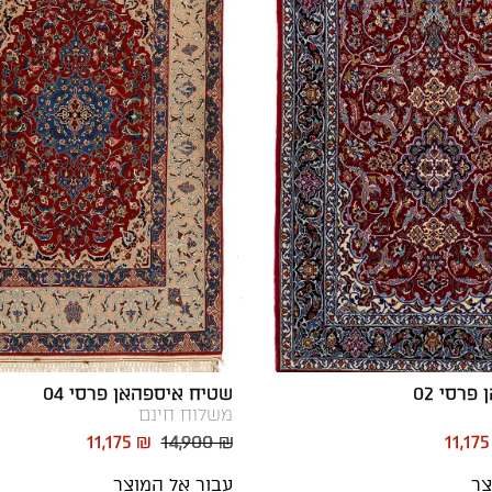
פרסי 02
שטיח איספהאן פרסי 04
משלוח חינם
11,175 ₪
14,900 ₪
11,17
צר
עבור אל המוצר