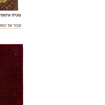
שטיח איספהאן
עבור אל המו