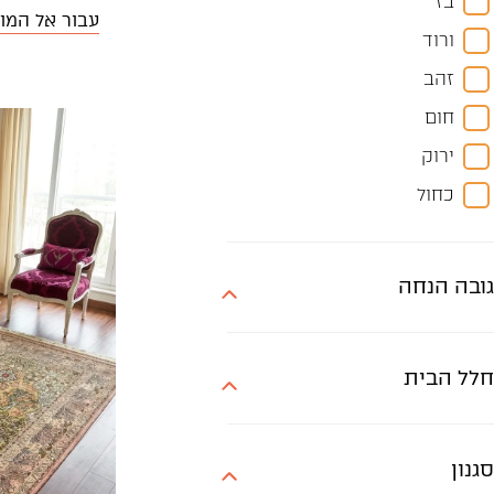
בז
300X200
עבור אל המו
ורוד
300X250
זהב
350X250
חום
370X270
ירוק
400X300
כחול
450X300
צבעוני
500X300
שחור
90X60
גובה הנחה
תכלת
קוטר 180
קוטר 190
חלל הבית
קוטר 250
סגנון