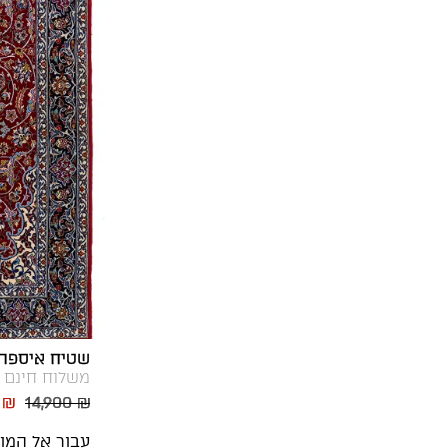
שטיח איספהן 
משלוח חינם
5 ₪
14,900 ₪
עבור אל המו