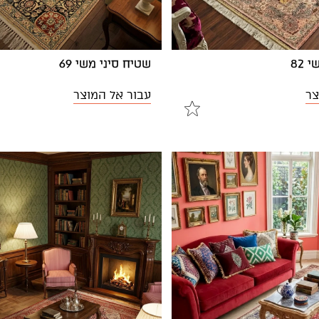
 82
שטיח סיני משי 69
צר
עבור אל המוצר