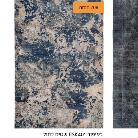
20% הנחה
ג'איפור ESK401 שטיח כחול