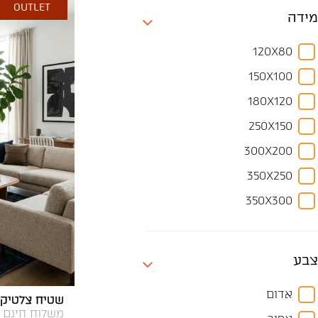
OUTLET
מידה
120X80
150X100
180X120
250X150
300X200
350X250
350X300
370X270
400X300
צבע
450X300
אדום
שטיח צלטיקה 
90X60
משלוח חינם