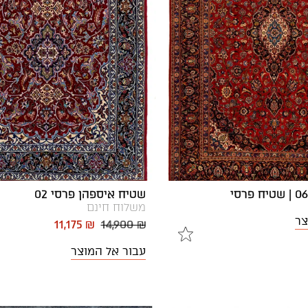
שטיח איספהן פרסי 02
משלוח חינם
צר
11,175 ₪
14,900 ₪
עבור אל המוצר