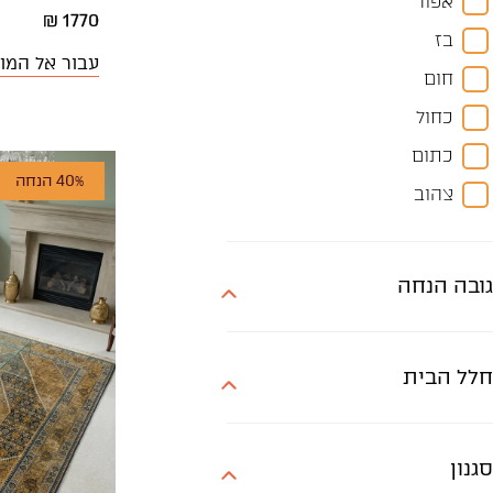
אפור
קוטר 250
1770 ₪
בז
עבור אל המו
חום
כחול
כתום
40% הנחה
צהוב
שמנת
גובה הנחה
חלל הבית
סגנון