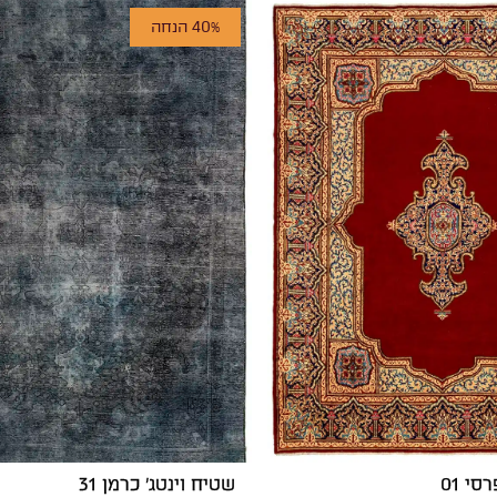
40% הנחה
י 01
שטיח וינטג' כרמן 31