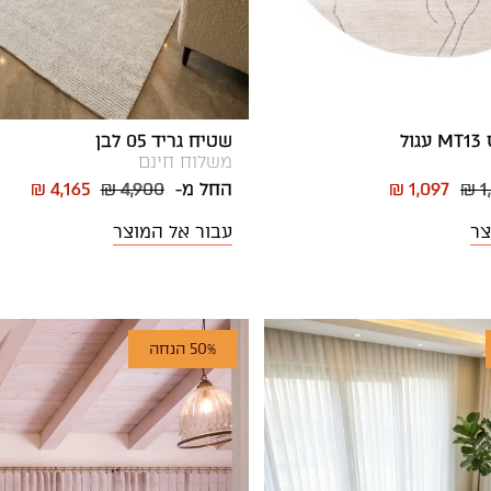
ל
שטיח גריד 05 לבן
משלוח חינם
₪ 1
₪ 1,097
החל מ-
₪ 4,900
₪ 4,165
צר
עבור אל המוצר
50% הנחה