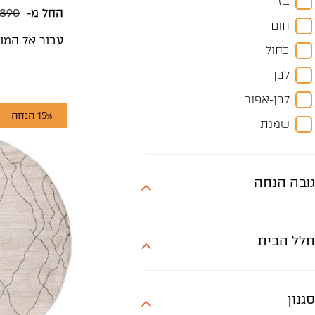
בז
240X170
החל מ-
890
חום
300X200
עבור אל המו
כחול
300X250
לבן
330X240
לבן-אפור
350X250
15% הנחה
שמנת
400X300
לבן-שחור
90X60
קוטר 120
גובה הנחה
קוטר 140
קוטר 150
חלל הבית
קוטר 180
סגנון