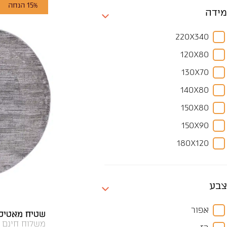
15% הנחה
מידה
220X340
120X80
130X70
140X80
150X80
150X90
180X120
190X130
190X140
צבע
200X140
אפור
שטיח מאטיס MT10 עגו
230X160
משלוח חינם