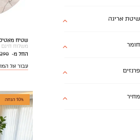
שיטת אריגה
שטיח מאטיס MT13 עגו
חומר
משלוח חינם
החל מ-
,290
עבור אל המו
פרנזים
מחיר
10% הנחה