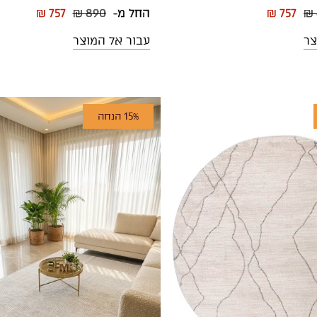
₪ 
₪ 757
החל מ-
₪ 890
₪ 757
צר
עבור אל המוצר
15% הנחה