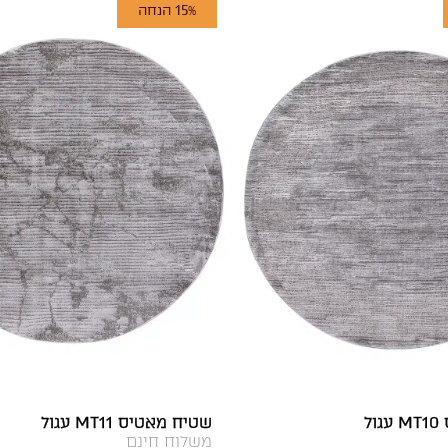
15% הנחה
ל
שטיח מאטיס MT11 עגול
משלוח חינם