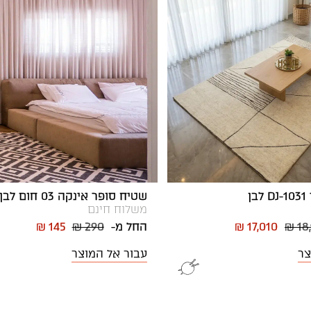
ן
שטיח סופר אינקה 03 חום לבן
משלוח חינם
₪ 18
₪ 17,010
החל מ-
₪ 290
₪ 145
צר
עבור אל המוצר