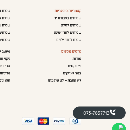
קטגוריות פופלריות
שטיח כנ
שטיחים בעבודת יד
שטיח א
שטיחים לסלון
שטיח ש
שטיחים לחדר שינה
שטיחים 
שטיח לחדר ילדים
שטיחים
פרטים נוספים
מעצב ע
אודות
ניקוי ו
פרויקטים
טרייד א
צמר לעסקים
מדיניות
לא אהבת – לא שילמת!
תקנונים
073-7837713