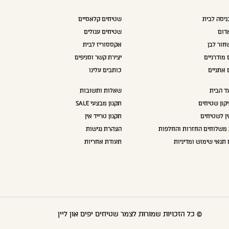
יסה לבית
שטיחים קלאסיים
דום
שטיחים עגולים
חור לבן
אקססוריז לבית
מודרניים
יצירת קשר וסניפים
 אתניים
כותבים עלינו
ד הבית
שאלות ותשובות
תיקון שטיחים
תקנון מבצעי SALE
ין לשטיחים
תקנון טרייד אין
 משלוחים החזרות והחלפות
הצהרת נגישות
 תנאי שימוש ומדיניות
תעודת אחריות
© כל הזכויות שמורות לצמר שטיחים יפים און ליין