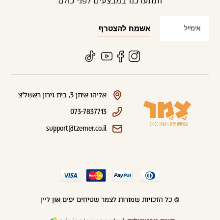
ותתעדכנו במבצעים לפני כולם
אליהו איתן 3, בית גירון ראשל"צ
073-7837713
support@tzemer.co.il
© כל הזכויות שמורות לצמר שטיחים יפים און ליין