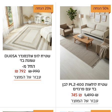
50% הנחה
20% הנחה
שטיח לופ אלכסנדר DU05A
שמנת בז'
החל מ-
₪ 792
₪ 990
עבור אל המוצר
שטיח לולאות PLZ-400 לבן
בז' עם פרנזים
745 ₪
1,490 ₪
עבור אל המוצר