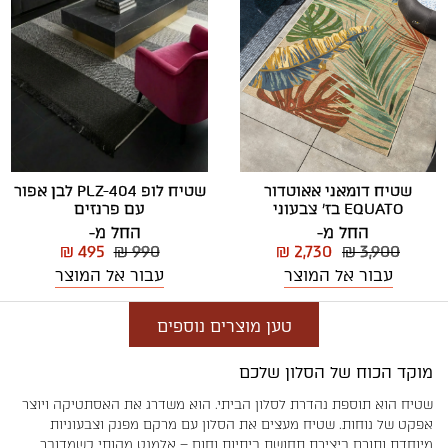
שטיח לופ PLZ-404 לבן אפור
שטיח דומאני אאוטדור
עם פרנזים
EQUATO בז' צבעוני
החל מ-
החל מ-
₪ 495
₪ 990
₪ 2,730
₪ 3,900
עבור אל המוצר
עבור אל המוצר
טען מוצרים נוספים
מוקד הכוח של הסלון שלכם
שטיח הוא תוספת נהדרת לסלון הביתי. הוא משדרג את האסתטיקה ויוצר
אפקט של נוחות. שטיח מעצים את הסלון עם מרקם מפנק וצבעוניות
מיוחדת ותורם ביצירת תחושת ביתיות וחום – אלמנט מהותי כשמדובר