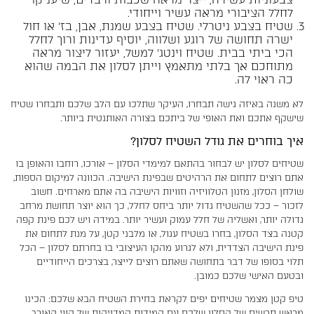
לחלל הציבורי מראה עשיר וייחודי.
שטיח בצבע ניטרלי. שטיח בצבע שמנת, אבן, בז' או חול
ישרה תחושה של רוגע ושלווה, יוסיף עדינות ורוך לחלל
הכי ביתי בבית. שטיח וינטג' למשל, יעזור ליצור מראה
מתוחכם אך בלתי מתאמץ וייתן לסלון את הבמה שהוא
כה ראוי לה.
לא משנה באיזה גישה תבחרו, העיקר שתלכו עם הלב שלכם ותבחרו שטיח
שישקף אתכם ואת האופי של ביתכם בצורה האותנטית ביותר.
איך בוחרים את גודל השטיח לסלון?
שטיחים לסלון יש לבחור בהתאם למימדי הסלון – אורכו, רוחבו והאופן בו
אתם רוצים לתחום את הרהיטים שבפינת הישיבה. הכוונה למיקום הספות,
שולחן הסלון, מזנון הטלוויזיה וזוויות הישיבה בה אתם מארחים. חשוב
לזכור – ככל שהשטיח גדול יותר ביחס לחלל, כך הוא יוצר תחושת מרחב
גדולה יותר, ואשליה של חלל עמוק ועשיר יותר. במידה ויש לכם פינת קפה
קטנה בצד הסלון, בחרו בשטיח עגול, או מלבני קטן, על מנת לתחום את
פינת הישיבה הצדדית, ולא לגרוע מהקו העיצובי בו בחרתם לסלון – הכל
תלוי בסופו של דבר בתחושה שאתם רוצים לייצר, בצרכים הייחודיים
ובטעם האישי שלכם כמובן.
טיפ קטן מצמר שטיחים יפים לקראת בחירת השטיח הבא שלכם: הכינו
מראש תרשים של הסלון שלכם עם המידות המדויקות של קווי האורך