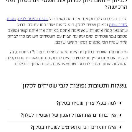
לגביהן – האם ניתן לבדוק את השטיחים בסלון לפני
הרכישה?
הדרך הכי טובה לבדוק את מידת ההתאמה של
שטיח כניסה לבית
,
שטיח
לחדר שינה
וכמובן שטיח לסלון, היא לראות אותו במו עיניכם. ברגע
שתמצאו כמה אופציות שמעניינות אתכם במיוחד, צרו איתנו קשר ומעצב
מטעם צמר שטיחים יפים יגיע עד הבית עם השטיחים השונים כדי לבדוק
איזה שטיח הכי מתאים לסלון האישי שלכם.
פרסתם את השטיח בסלון וזו הייתה אהבה ממבט ראשון? הרווחתם, זה
שלכם. אם אתם עדיין מתלבטים, רוצים לבדוק סגנונות אחרים טרם קבלת
ההחלטה, אנחנו נעזור לכם עד שתמצאו את השטיח הנכון בשבילכם.
שאלות ותשובות נפוצות לגבי שטיחים לסלון
למה בכלל צריך שטיח בסלון?
איך בוחרים את הגודל הנכון של השטיח לסלון?
אילו חומרים הכי מתאימים לשטיח בסלון?