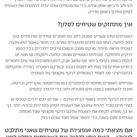
והרוחב והביאו אותו אלינו, כדי שהמומחים שלנו יוכלו להתאים את השטיח
לסלון שלכם באופן מדויק.
איך מתחזקים שטיחים לסלון?
השטיחים שלנו עשויים ממגוון רחב של חומרים עמידים ואיכותיים כגון
צמר, כותנה, המפ וגם סיבים סינטטיים שונים. כל חומר באשר הוא מקנה
לשטיח מראה מיוחד, מרקם מפנק וכמובן צרכים ייחודיים בכל הנוגע
לניקיון ותחזוקה. שטיחים העשויים מצמר, כותנה, ויסקוזה או משי, יש
לנקות באופן בסיסי ביותר עם שואב אבק, ללא התערבות של מים וחומרים
כימיים אחרים על מנת לא לפגום בצבע ובמרקם השטיח. במידה ונתקלתם
בכתם רציני, פנו לאחד המומחים לניקוי מקצועי של השטיח.
שטיחים העשויים מחומרים סינתטיים כמו פוליאסטר, אקריליק וכדומה,
תוכלו להשתמש במעט מים ומטלית לחה כדי להסיר כתמים.
תדירות הניקוי תלויה באופי הבית שלכם – אם יש לכם ילדים קטנים או
בעלי חיים סביר להניח שתנקו את השטיח לסלון בתדירות גבוהה יותר. כך
או כך, מומלץ לקחת את השטיח שלכם לניקוי מקצועי אצל מומחה
שטיחים פעם בשנה, כדי לשמר אותו לעוד שנים רבות.
אם מצאתי כמה אופציות של שטיחים שאני מתלבט