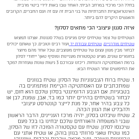
בחלל הכי מרכזי במרחב הביתי, האחד שבו באות לידי ביטוי מרבית
האינטראקציות החברתיות של בני הבית זה עם זה ועם החברים, הקרובים
והאנשים היקרים להם ביותר.
איזה סגנון עיצובי הכי מתאים לסלון?
השטיחים של צמר שטיחים יפים מגיעים בשלל סגנונות. אצלנו תמצאו
שטיחים מודרניים
,
שטיחים עבודת יד
ועוד רבים וטובים, כך שאתם יכולים
לבחור מבין מגוון עצום של שטיחים מעוצבים, שכל אחד מהם מיוצר
בחומרים שונים, מציע טקסטורות מעניינות ומוסיף טאץ' ייחודי לסלון
ברמת האסתטיקה והנוחות. ריכזנו עבורכם 3 גישות שונות שעוזרות למקד
את החיפושים אחר השטיח הבא:
שטיח ברוח הצבעוניות של הסלון. שטיח בגוונים
שמתכתבים עם האסתטיקה הקיימת ומתמזגים בה
בטבעיות. אם הצבע הדומיננטי בסלון שלכם הוא חום, יש
לבחור בשטיחים בהירים יותר כמו בז', אבן, שמנת, לבן או
כל צבע בהיר אחר, על מנת לייצר קונטרסט עיצובי
ולהבליט את הגוון הכהה.
שטיח שיבלוט בסלון, יהיה מרכז העניינים, הדבר הראשון
שבני המשפחה והאורחים שלכם יבחינו בו בכל פעם
שיכנסו לסלון. שטיח עם טקסטורה הפוכה לזו של הסלון,
כמו
שטיח שאגי
פרוותי בגוון בוהק, או שטיח אתני עם
צבעוניות עשירה, ייצר מראה שכבות ורבדים, שיעניקו