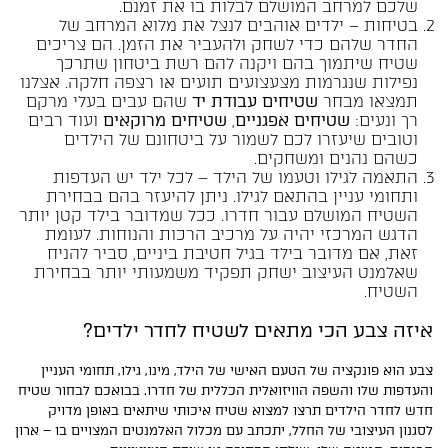
שלכם למרחב המושלם לבלות בו את זמנם.
בטיחות – ילדים אוהבים לנצל את מלוא המרחב של
החדר שלהם כדי לשחק ולהעביר את הזמן. הם צריכים
שטיח שיתמוך בהם ויקנה להם רשת ביטחון שתרכך
נפילות שנגרמות מצעצועים תועים או רצפה חלקה. אצלנו
תמצאו מבחר
שטיחים עבודת יד
שהם עבים בעלי מרקם
רך ונעים:
שטיחים אפגניים
,
שטיחים מרוקאים
ועוד רבים
וטובים שיעזרו לכם לשמור על ביטחונם של הילדים
כשהם נהנים ומשחקים.
התאמה לגילו וטעמו של הילד – לכל ילד יש העדפות
ותחומי עניין בהתאם לגילו. ניתן להיעזר בהם בבחירת
השטיח המושלם עבור חדרו. ככל שמדובר בילד קטן יותר
הדגש המרכזי יהיה על מרכיב הרכות והנוחות. לעומת
זאת, אם מדובר בילד בגיל חטיבת ביניים, סביר להניח
שאלמנט העיצוב ישחק תפקיד משמעותי יותר בבחירת
השטיח.
איזה צבע הכי מתאים לשטיח לחדר ילדים?
צבע הוא פונקציה של הטעם האישי של הילד, מינו, גילו, תחומי העניין
והעדפות שלו והשפה הוויזואלית הכללית של חדרו. בבואכם לבחור שטיח
חדש לחדר הילדים תרצו למצוא שטיח איכותי שיתאים באופן מדויק
לסגנון העיצובי של החלל, יתכתב עם מכלול האלמנטים המצויים בו – ארון