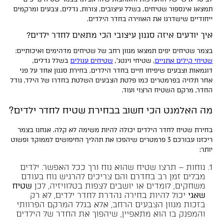
תמצאו אינספור שטיחים, בשלל עיצובים, צורות, גדלים, צבעים ומרקמים
ייחודיים שישדרגו את האווירה בחדר הילדים.
איך יודעים איזה סגנון עיצובי הכי מתאים לחדר ילדים?
בצמר שטיחים יפים תמצאו מגוון רחב של שטיחים מדהימים ואיכותיים:
שטיחי קילים אתניים
, שטיחי וינטג',
שטיחים עגולים
בשלל גדלים,
דוגמאות וצבעים שיפיחו חיים בחדר הילדים. בחירת סגנון אחד על פני
אחר תלויה בפרמטרים כמו פלטת הצבעים השלטת בחדרו של הילד, גודל
החדר, מרקם השטיח הרצוי ועוד.
מה האלמנט הכי חשוב בבחירת שטיח לחדר ילדים?
בחירת שטיח לחדר הילדים יכולה להיות משימה לא קלה. אנחנו בצמר
ריכזנו עבורכם 3 פרמטרים שיהפכו את תהליך החיפושים לממוקד ופשוט
יותר:
נוחות – תרצו שטיח שהוא נוח ורך ככל האפשר. ילדים
מבלים זמן רב בחדרם והם צריכים להרגיש נוח בעודם
משחקים, לומדים או יושבים לצפות בטלוויזיה, לכן
שטיח
שאגי
יכול להיות בחירה נהדרת לחדר ילדים, לא רק
בזכות מגוון הצבעים הרחב, אלא בגלל המרקם הפרוותי
והמפנק בו הוא מתאפיין, שיהפוך את החדר של הילדים