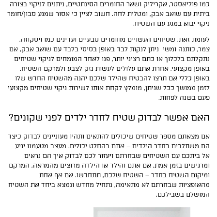
כמו פוליאסטר, אקריליק ושאר החומרים הסינתטיים, ניתנים לניקוי בצורה
ביתית עם שואב אבק, ומטלית לחה. חשוב לציין כי אסור שמגע סבון/חומר
ניקוי יבוא במגע עם השטיח.
לעומת זאת, שטיחים העשויים מחומרים טבעיים ועדינים כמו ויסקוזה,
צמר, כותנה ומשי ניתן לנקות לבד באופן בסיסי בלבד עם שואב אבק, אם
נתקלתם בלכלוך או כתם רציני יותר, פנו לאחד המומחים לניקוי שטיחים
באופן מקצועי, אחרת אתם עלולים לעשות נזק לצבע ולמרקם השטיח.
באופן כללי אם תרצו להבטיח שהילד שלכם יהנה מהשטיח החדש שלו
לזמן ממושך ככל שניתן, מומלץ לקחת אותו לשירות ניקוי שטיחים מקצועי
פעם בשנה לפחות.
האם אפשר לבדוק שטיח לחדר ילדים לפני שקונים?
אם מצאתם מספר שטיחים שיכולים להתאים ותהיו מעוניינים לבדוק כיצד
הם משתלבים בחדר הילדים – אתם בהחלט יכולים. מעצב מטעמנו יגיע
אל ביתכם עם השטיחים שבחרתם ויעזור לכם לבדוק איך הם נראים
ומרגישים בזמן אמת, אם אתם והילד או הילדה מרוצים מהמראה, המרקם
ומיקום השטיח בחדר – השטיח שלכם, תתחדשו. אם אף אחת
מהאופציות שבחרתם לא מתאימה, נתחיל מחדש ונמצא ביחד את השטיח
המושלם בשבילכם.