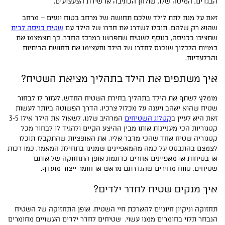
הבגדים, המיטה שלו, שולחן הכתיבה או שידת הצעצועים.
זאת על מנת לתת לילד שלכם תחושה של מרחב בטוח ונעים – מרחב
שהוא רק שלהם. תוכלו לשדרג את חדרו של הילד עם
שטיח כניסה לבית
שתציבו בכניסה, בנוסף לשטיח שתפרשו במרכז החדר. כך תצמצמו את
כמויות הלכלוך שנכנס לחדרו של הילד ותעצימו את תחושת הביתיות
והבלעדיות.
איך משתפים את הילד בתהליך מציאת השטיח?
מומלץ לשתף את הילד בתהליך בחירת השטיח החדש, לעזור לו לבחור
שטיח שהוא יאהב ויענה על מכלול צרכיו. הדרך הפשוטה ביותר לעשות
זאת היא לעיין ב
קטלוג השטיחים
המרהיב שלנו, לשאול את הילד אילו 3-5
קטגוריות הכי מעניינות אותו מבין ההיצע הקיים ולהגיד לו לבחור מכל
קטגוריה שטיח אחד שהכי מדבר אליו. את האופציות שהתקבלו תוכלו
לצמצם בהתבסס על כמה מהמאפיינים שמנינו בתחילת המאמר, כמו רכות
או בטיחות או מאפיינים אחרים כדוגמת אופן התחזוקה של אותם
שטיחים, טווח מחירים שהגדרתם מראש או חומר ייצור מועדף.
איך מנקים שטיח לחדר ילדים?
תחזוקה וניקיון חיוניים להארכת חיי השטיח. אופן התחזוקה של השטיח
הנבחר תלוי בחומרים ממנו עשוי. שטיחים לחדר ילדים העשויים מחומרים