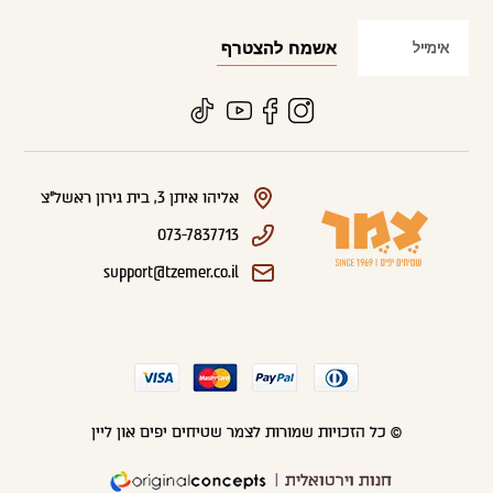
אליהו איתן 3, בית גירון ראשל"צ
073-7837713
support@tzemer.co.il
© כל הזכויות שמורות לצמר שטיחים יפים און ליין
חנות וירטואלית