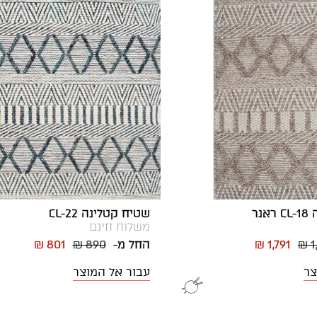
נר
שטיח קטלינה CL-22
משלוח חינם
₪ 1
₪ 1,791
החל מ-
₪ 890
₪ 801
צר
עבור אל המוצר