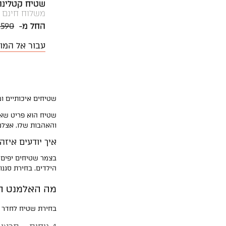
שטיח קטלינה CL-24 רא
משלוח חינם
החל מ-
,590
עבור אל המו
שטיחים איכותיים ו
שטיח הוא פריט שאף 
והאהבות שלו. אצלנו
איך יודעים איזה
בצמר שטיחים יפים 
הילדים. בחירת סגנ
מה האלמנט הכ
בחירת שטיח לחדר הילדים יכולה ל