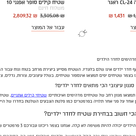
נר
שטיח קילים סופר אפגני 10
משלוח חינם
2,809.32 ₪
3,305.08 ₪
₪ 1,431
₪ 1
צר
עבור אל המוצר
מדהימים לחדר הילדים
חדר ילדים אינו שלם בלעדיו. השטיח מסייע ביצירת מרחב בטוח ונוח עבור הי
 בצמר שטיחים יפים תמצאו אינספור שטיחים, בשלל עיצובים, צורות, גדלים, צ
 סגנון עיצובי הכי מתאים לחדר ילדים?
תמצאו מגוון רחב של שטיחים מדהימים ואיכותיים:
שטיחי קילים אתניים
, שטיחי
ון אחד על פני אחר תלויה בפרמטרים כמו פלטת הצבעים השלטת בחדרו של הילד
י חשוב בבחירת שטיח לחדר ילדים?
היות משימה לא קלה. אנחנו בצמר ריכזנו עבורכם 3 פרמטרים שיהפכו את תהליך החיפושים לממוקד ופשוט יותר: