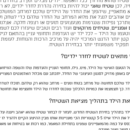
שטיח שהוא נוח ורך ככל האפשר. ילדים מבלים זמן רב בחדרם ו
יה, לכן
שטיח שאגי
יכול להיות בחירה נהדרת לחדר ילדים, לא ר
א מתאפיין, שיהפוך את החדר של הילדים שלכם למרחב המושלם 
ים אוהבים לנצל את מלוא המרחב של החדר שלהם כדי לשחק ול
תרכך נפילות שנגרמות מצעצועים תועים או רצפה חלקה. אצלנ
אפגניים
,
שטיחים מרוקאים
ועוד רבים וטובים שיעזרו לכם לשמ
טעמו של הילד – לכל ילד יש העדפות ותחומי עניין בהתאם לגיל
טן יותר הדגש המרכזי יהיה על מרכיב הרכות והנוחות. לעומת ז
תפקיד משמעותי יותר בבחירת השטיח.
 מתאים לשטיח לחדר ילדים?
 הטעם האישי של הילד, מינו, גילו, תחומי העניין והעדפות שלו והשפה הוויז
 באופן מדויק לסגנון העיצובי של החלל, יתכתב עם מכלול האלמנטים המצויים
לד שלכם תחושה של מרחב בטוח ונעים – מרחב שהוא רק שלהם. תוכלו לשדר
. כך תצמצמו את כמויות הלכלוך שנכנס לחדרו של הילד ותעצימו את תחושת 
את הילד בתהליך מציאת השטיח?
ד בתהליך בחירת השטיח החדש, לעזור לו לבחור שטיח שהוא יאהב ויענה על מ
המרהיב שלנו, לשאול את הילד אילו 3-5 קטגוריות הכי מעניינות אותו מבין
ס על כמה מהמאפיינים שמנינו בתחילת המאמר, כמו רכות או בטיחות או מאפי
ומר ייצור מועדף.