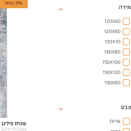
25% הנחה
מידה
120X60
120X80
130X70
140X80
150X100
150X120
150X80
150X90
180X120
צבע
190X130
אדום
שטיח פילינג Y485A ראנר
190X140
משלוח חינם