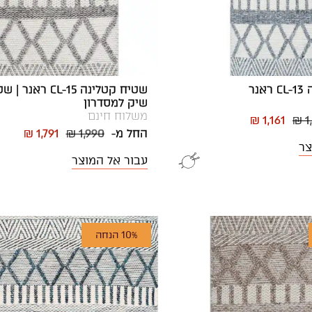
נר
שטיח קטלינה CL-15 ר
שיק למסדרון
משלוח חינם
₪ 1,161
₪ 1
החל מ-
₪ 1,990
₪ 1,791
צר
עבור אל המוצר
10% הנחה