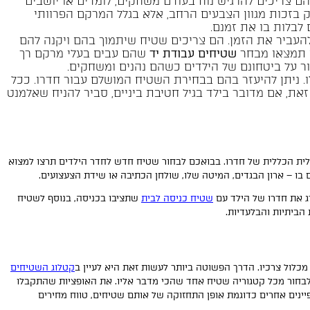
הם צריכים להרגיש נוח בעודם משחקים, לומדים או יושבים
ק בזכות מגוון הצבעים הרחב, אלא בגלל המרקם הפרוותי
לבלות בו את זמנם.
העביר את הזמן. הם צריכים שטיח שיתמוך בהם ויקנה להם
ו תמצאו מבחר
שטיחים עבודת יד
שהם עבים בעלי מרקם רך
ור על ביטחונם של הילדים כשהם נהנים ומשחקים.
ו. ניתן להיעזר בהם בבחירת השטיח המושלם עבור חדרו. ככל
את, אם מדובר בילד בגיל חטיבת ביניים, סביר להניח שאלמנט
ואלית הכללית של חדרו. בבואכם לבחור שטיח חדש לחדר הילדים תרצו למצוא
 בו – ארון הבגדים, המיטה שלו, שולחן הכתיבה או שידת הצעצועים.
ג את חדרו של הילד עם
שטיח כניסה לבית
שתציבו בכניסה, בנוסף לשטיח
הביתיות והבלעדיות.
כלול צרכיו. הדרך הפשוטה ביותר לעשות זאת היא לעיין ב
קטלוג השטיחים
 ההיצע הקיים ולהגיד לו לבחור מכל קטגוריה שטיח אחד שהכי מדבר אליו. את האופציות שהתקבלו
ינים אחרים כדוגמת אופן התחזוקה של אותם שטיחים, טווח מחירים