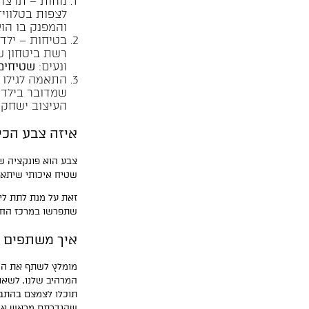
נוחות – תרצו 
לצפות בטלוויז
והמפנק בו הו
בטיחות – ילד
רשת ביטחון ש
ונעים:
שטיחים 
התאמה לגילו ו
שמדובר בילד ק
העיצוב ישחק 
איזה צבע הכי
צבע הוא פונקציה של
שטיח איכותי שיתאים
זאת על מנת לתת לי
שתפרשו במרכז החדר
איך משתפים 
מומלץ לשתף את היל
תוכלו לצמצם בהתבס
שהגדרתם מראש או ח