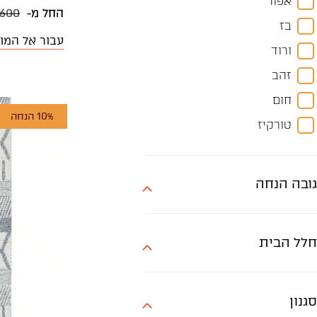
אפור
200X100
החל מ-
,600
בז
200X140
עבור אל המו
ורוד
200X60
זהב
200X80
חום
230X160
10% הנחה
טורקיז
240X170
ירוק
250X150
כחול
250X200
גובה הנחה
כסף
250X80
כתום
280X180
חלל הבית
לבן
300X200
לבן-אפור
300X250
סגול
סגנון
300X60