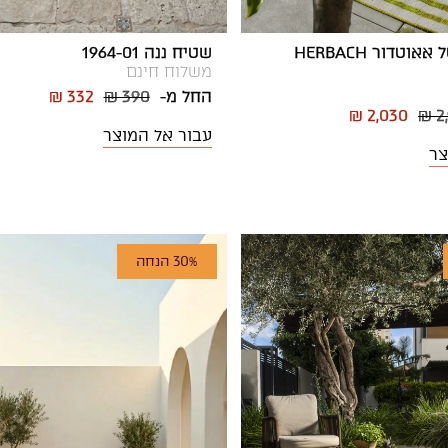
שטיח קריסטל אאוטדור HERBACH
שטיח ננה 1964-01
משלוח חינם
החל מ-
₪ 390
₪ 332
₪ 2,030
₪ 2
עבור אל המוצר
צר
30% הנחה