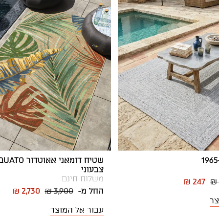
צבעוני
משלוח חינם
₪ 247
₪
החל מ-
₪ 3,900
₪ 2,730
צר
עבור אל המוצר