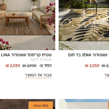
ר JENA בז' חום
שטיח קריסטל אאוטדור LINA אפור חום
משלוח חינם
₪ 2
₪ 2,030
החל מ-
₪ 2,900
₪ 2,030
צר
עבור אל המוצר
40% הנחה