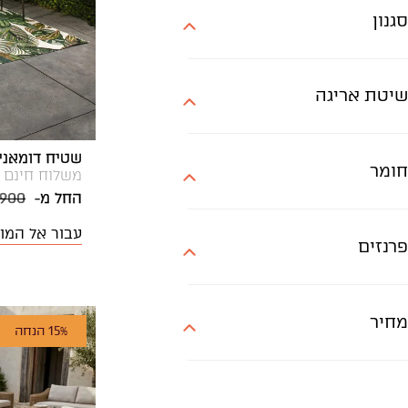
אפור, ירוק
סגנון
אפר, חום
בז', חום
שיטת אריגה
בז', ירוק
בז', צבעוני
שטיח דומאני אאוטדו
חומר
משלוח חינם
חום, כחול
החל מ-
,900
ירוק אפור
עבור אל המו
ירוק, בז'
פרנזים
ירוק, זהב
לבן-זהב
מחיר
15% הנחה
לבן-ירוק
לבן, חום
לבן, צבעוני