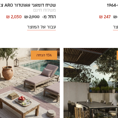
שטיח דומאני אאוטדור ARO צבעוני
משלוח חינם
₪
₪ 247
החל מ-
₪ 2,900
₪ 2,030
צר
עבור אל המוצר
15% הנחה