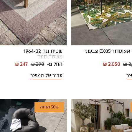
ר EX05 צבעוני
שטיח ננה 1964-02
משלוח חינם
₪ 2
₪ 2,030
החל מ-
₪ 290
₪ 247
צר
עבור אל המוצר
30% הנחה