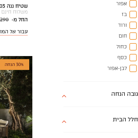
אפור
שטיח ננה 1964-03
400X300
משלוח חינם
בז
קוטר 100
החל מ-
 290
ורוד
קוטר 120
עבור אל המו
חום
קוטר 150
כחול
קוטר 180
כסף
30% הנחה
לבן-אפור
צבעוני
שחור
גובה הנחה
שחור-לבן
שמנת
חלל הבית
אפור, בז'
אפור, חום