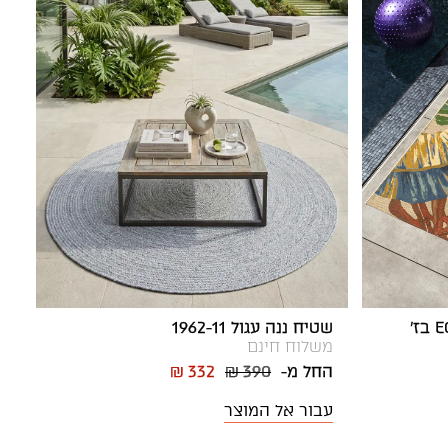
שטיח דומאני אאוטדור EQUATO בז'
שטיח ננה עגול 1962-11
משלוח חינם
החל מ-
₪ 390
₪ 332
עבור אל המוצר