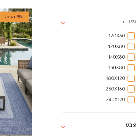
15% הנחה
מידה
120X60
120X80
140X80
150X80
180X120
230X160
240X170
300X200
330X240
צבע
350X250