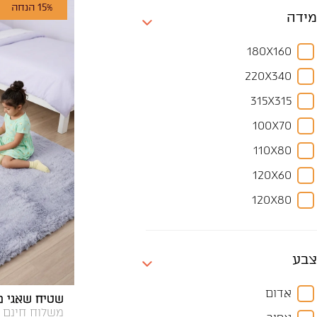
15% הנחה
מידה
180X160
220X340
315X315
100X70
110X80
120X60
120X80
130X70
140X80
צבע
150X100
אדום
שטיח שאגי מויו MOYO 0311 א
150X120
משלוח חינם