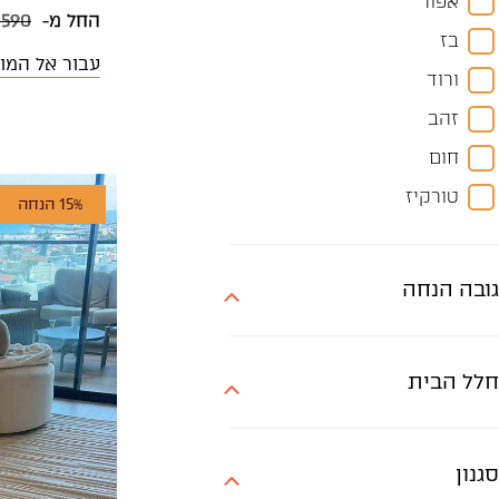
אפור
150X80
החל מ-
 590
בז
150X90
עבור אל המו
ורוד
180X120
זהב
190X130
חום
190X140
טורקיז
15% הנחה
200X100
ירוק
200X120
כחול
200X140
גובה הנחה
כסף
200X150
כתום
200X80
חלל הבית
לבן
230X160
לבן-אפור
240X170
סגול
סגנון
250X80