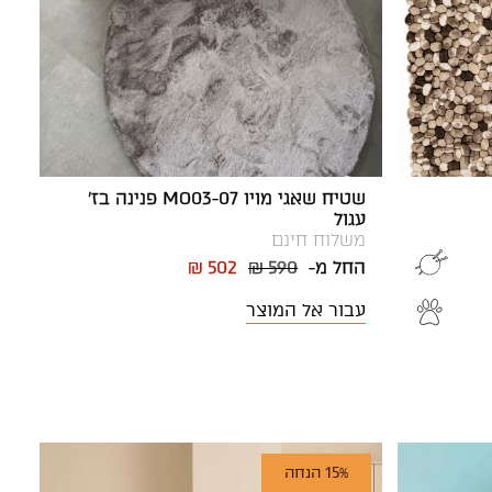
שטיח שאגי מויו MO03-07 פנינה בז'
עגול
משלוח חינם
החל מ-
₪ 590
₪ 502
עבור אל המוצר
15% הנחה