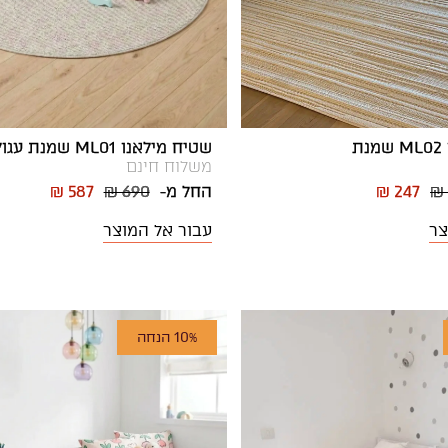
ת
שטיח מילאנו ML01 שמנת עגול
משלוח חינם
₪
₪ 247
החל מ-
₪ 690
₪ 587
צר
עבור אל המוצר
10% הנחה