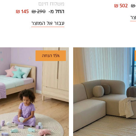
משלוח חינם
₪ 502
₪
החל מ-
₪ 290
₪ 145
צר
עבור אל המוצר
15% הנחה