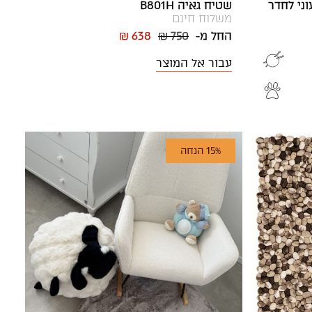
וני לחדר
שטיח גאיה B801H
משלוח חינם
החל מ-
₪ 750
₪ 638
עבור אל המוצר
15% הנחה