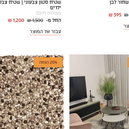
חור לבן
שטיח סטון צבעוני | שטיח צבע
ילדים
משלוח חינם
₪ 395
₪
החל מ-
₪ 1,500
₪ 1,200
צר
עבור אל המוצר
20% הנחה