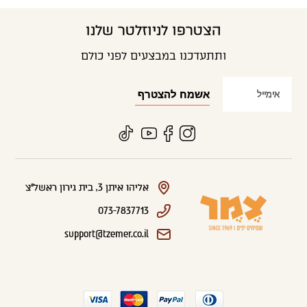
הצטרפו לניוזלטר שלנו
ותתעדכנו במבצעים לפני כולם
אליהו איתן 3, בית גירון ראשל"צ
073-7837713
support@tzemer.co.il