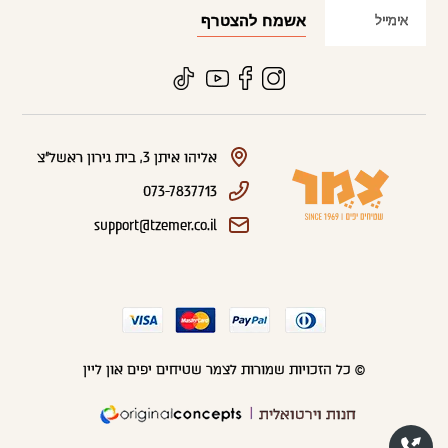
אליהו איתן 3, בית גירון ראשל"צ
073-7837713
support@tzemer.co.il
© כל הזכויות שמורות לצמר שטיחים יפים און ליין
חנות וירטואלית