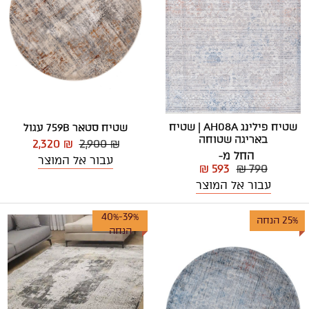
שטיח פילינג AH08A | שטיח
שטיח סטאר 759B עגול
באריגה שטוחה
2,320 ₪
2,900 ₪
החל מ-
עבור אל המוצר
₪ 593
₪ 790
עבור אל המוצר
39%-40%
25% הנחה
הנחה