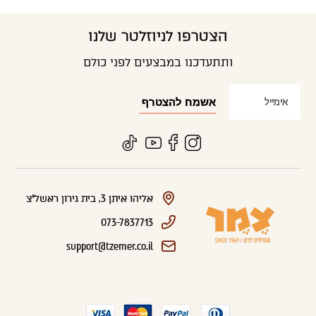
הצטרפו לניוזלטר שלנו
ותתעדכנו במבצעים לפני כולם
אליהו איתן 3, בית גירון ראשל"צ
073-7837713
support@tzemer.co.il