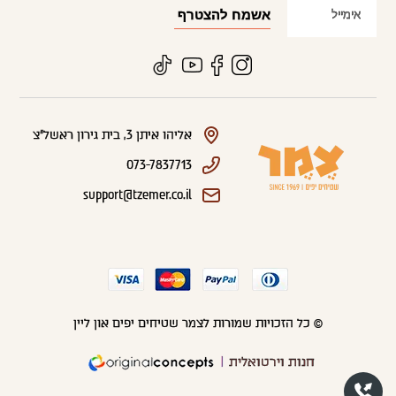
אליהו איתן 3, בית גירון ראשל"צ
073-7837713
support@tzemer.co.il
© כל הזכויות שמורות לצמר שטיחים יפים און ליין
חנות וירטואלית