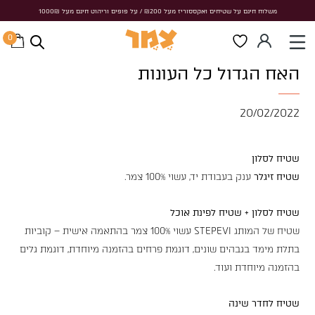
משלוח חינם על שטיחים ואקססוריז מעל ₪200 / על פופים וריהוט חינם מעל 1000₪
משלוח חינם על שטיחים ואקססוריז מעל ₪200 / על פופים וריהוט חינם מעל 1000₪
0
ראשי
/
פרוייקטים עסקיים
/
האח הגדול כל העונות
האח הגדול כל העונות
20/02/2022
שטיח לסלון
שטיח זיגלר
ענק בעבודת יד, עשוי 100% צמר.
שטיח לסלון + שטיח לפינת אוכל
שטיח של המותג STEPEVI עשוי 100% צמר בהתאמה אישית – קוביות
בתלת מימד בגבהים שונים, דוגמת פרחים בהזמנה מיוחדת, דוגמת גלים
בהזמנה מיוחדת ועוד.
שטיח לחדר שינה