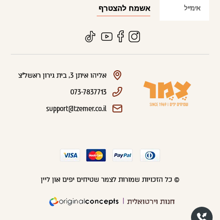
אליהו איתן 3, בית גירון ראשל"צ
073-7837713
support@tzemer.co.il
© כל הזכויות שמורות לצמר שטיחים יפים און ליין
חנות וירטואלית