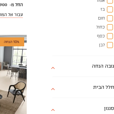
אפור
350X300
החל מ-
,900
בז
370X270
עבור אל המו
חום
400X300
כחול
קוטר 120
כסף
קוטר 150
10% הנחה
לבן
קוטר 180
צבעוני
קוטר 250
שחור
גובה הנחה
שמנת
אבן
חלל הבית
סגנון