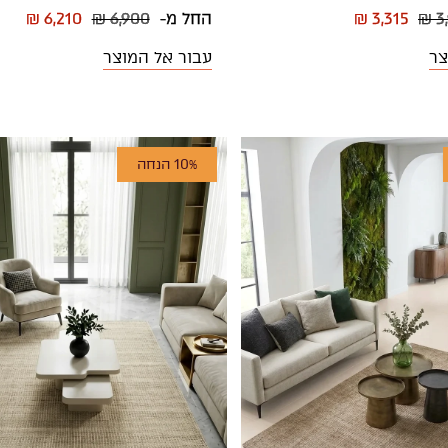
₪ 3
₪ 3,315
החל מ-
₪ 6,900
₪ 6,210
צר
עבור אל המוצר
10% הנחה