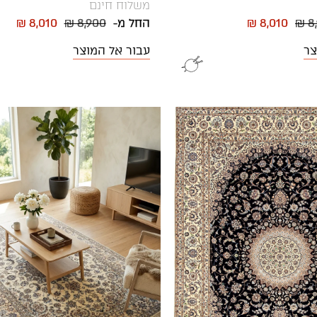
משלוח חינם
₪ 8
₪ 8,010
החל מ-
₪ 8,900
₪ 8,010
צר
עבור אל המוצר