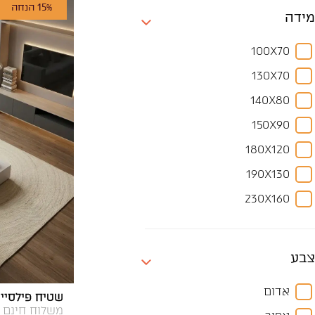
15% הנחה
מידה
100X70
130X70
140X80
150X90
180X120
190X130
230X160
240X170
300X200
צבע
330X240
אדום
שטיח פילסייה C-04
350X250
משלוח חינם