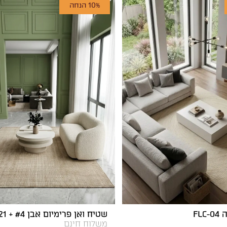
10% הנחה
FL
שטיח ואן פרימיום אבן D021 + #4
משלוח חינם