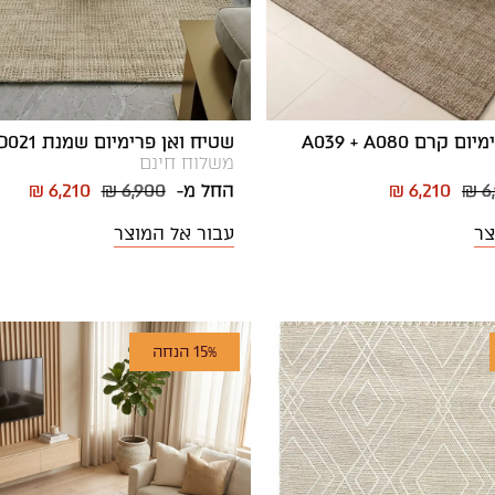
רם A039 + A080
שטיח ואן פרימיום שמנת 4M01 + D021
משלוח חינם
₪ 6
₪ 6,210
החל מ-
₪ 6,900
₪ 6,210
צר
עבור אל המוצר
15% הנחה